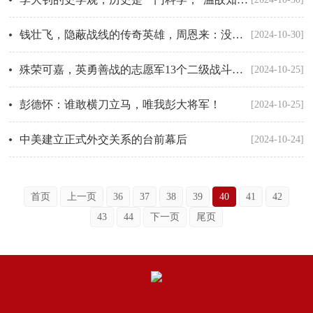
钱壮飞，隐蔽战线的传奇英雄，周恩来：没有他，我们这些人都会死在国民党反动派手里
[2024-10-30]
殊荣可嘉，英勇善战的志愿军13个二级战斗英雄连
[2024-10-25]
彭德怀：谁敢横刀立马，唯我彭大将军！
[2024-10-25]
中美建立正式外交关系的台前幕后
[2024-10-24]
首页
上一页
36
37
38
39
40
41
42
43
44
下一页
尾页